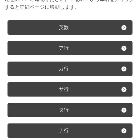
すると詳細ページに移動します。
英数
ア行
カ行
サ行
タ行
ナ行