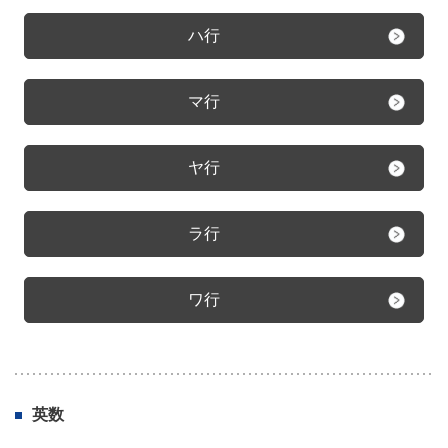
ハ行
マ行
ヤ行
ラ行
ワ行
英数