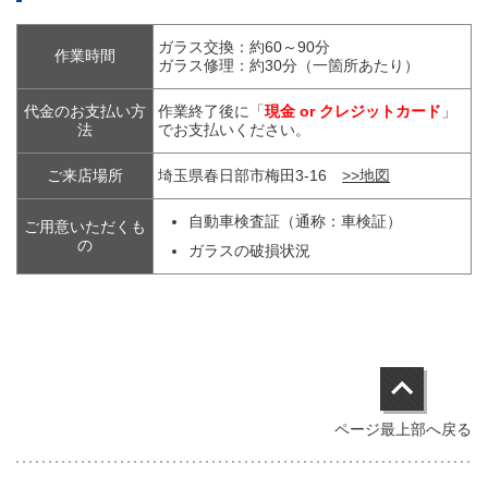
ガラス交換：約60～90分
作業時間
ガラス修理：約30分（一箇所あたり）
代金のお支払い方
作業終了後に「
現金 or クレジットカード
」
法
でお支払いください。
ご来店場所
埼玉県春日部市梅田3-16
>>地図
自動車検査証（通称：車検証）
ご用意いただくも
の
ガラスの破損状況
ページ最上部へ戻る