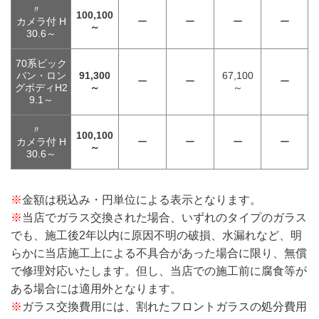
〃
100,100
カメラ付 H
ー
ー
ー
ー
～
30.6～
70系ビック
バン・ロン
91,300
67,100
ー
ー
ー
グボディH2
～
～
9.1～
〃
100,100
カメラ付 H
ー
ー
ー
ー
～
30.6～
※
金額は税込み・円単位による表示となります。
※
当店でガラス交換された場合、いずれのタイプのガラス
でも、施工後2年以内に原因不明の破損、水漏れなど、明
らかに当店施工上による不具合があった場合に限り、無償
で修理対応いたします。但し、当店での施工前に腐食等が
ある場合には適用外となります。
※
ガラス交換費用には、割れたフロントガラスの処分費用