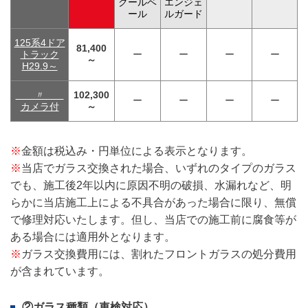
クールベ
エンジェ
ール
ルガード
125系4ドア
81,400
トラック
ー
ー
ー
ー
～
H29.9～
〃
102,300
ー
ー
ー
ー
カメラ付
～
※
金額は税込み・円単位による表示となります。
※
当店でガラス交換された場合、いずれのタイプのガラス
でも、施工後2年以内に原因不明の破損、水漏れなど、明
らかに当店施工上による不具合があった場合に限り、無償
で修理対応いたします。但し、当店での施工前に腐食等が
ある場合には適用外となります。
※
ガラス交換費用には、割れたフロントガラスの処分費用
が含まれています。
②ガラス種類（車検対応）