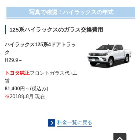
写真で確認！ハイラックスの年式
125系
ハイラックス
のガラス交換費用
ハイラックス
125系4ドアトラッ
ク
H29.9～
トヨタ
純正
フロントガラス代+工
賃
81,400
円～(税込み)
※
2018年8月 現在
料金一覧に戻る