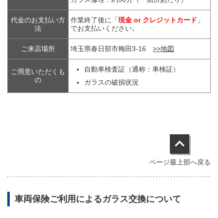
代金のお支払い方
作業終了後に「
現金 or クレジットカード
」
法
でお支払いください。
ご来店場所
埼玉県春日部市梅田3-16
>>地図
自動車検査証（通称：車検証）
ご用意いただくも
の
ガラスの破損状況
ページ最上部へ戻る
車両保険ご利用によるガラス交換について