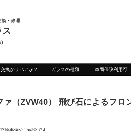
交換・修理
ラス
)
交換かリペアか？
ガラスの種類
車両保険利用可
ファ
（ZVW40） 飛び石によるフ
ス交換事例のご紹介です。