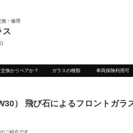
交換・修理
ラス
)
交換かリペアか？
ガラスの種類
車両保険利用可
W30） 飛び石によるフロントガラ
例のご紹介です。