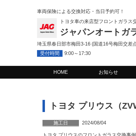
車両保険による交換対応・当日予約可！
トヨタ車の来店型フロントガラス
ジャパンオートガ
埼玉県春日部市梅田3-16 (
国道16号梅田交差点
受付時間
9:00～17:30
HOME
お知らせ
トヨタ
プリウス（ZV
施工日
2024/08/04
トヨタ プリウスのフロントガラス交換事