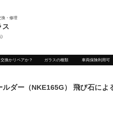
交換・修理
ラス
)
交換かリペアか？
ガラスの種類
車両保険利用可
ルダー（NKE165G） 飛び石に