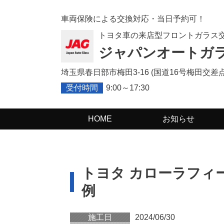
車両保険による交換対応・当日予約可！
トヨタ車の来店型フロントガラス
ジャパンオートガ
埼玉県春日部市梅田3-16 (
国道16号梅田交差点
受付時間
9:00～17:30
HOME
お知らせ
トヨタ
カローラフィー
例
施工日
2024/06/30